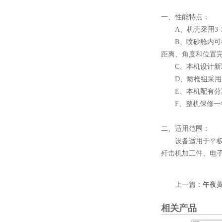
一、性能特点：
A、机壳采用3-
B、喷砂舱内可根
距离、角度和位置
C、本机设计新颖
D、喷枪组采用固
E、本机配有分离
F、整机保修一年
二、适用范围：
设备适用于平板材
歼击机加工件、电
上一篇：
午夜
相关产品